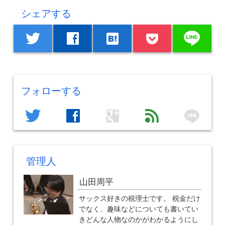
シェアする
line
twitter
facebook
hatenabookmark
フォローする
line
twitter
facebook
google
feed
管理人
山田周平
サックス好きの税理士です。 税金だけ
でなく、趣味などについても書いてい
きどんな人物なのかがわかるようにし