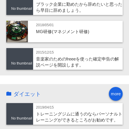
ブラック企業に勤めたから辞めたいと思った
No thumbnail
ら早目に辞めましょう。
2018/05/01
MG研修(マネジメント研修)
2015/12/15
音楽家のためのfreeeを使った確定申告の解
No thumbnail
説ページを開設します。
ダイエット
more
2019/04/15
トレーニングジムに通うのならパーソナルト
No thumbnail
レーニングができるところがお勧めです。