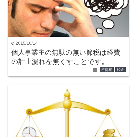
2015/10/14
time
個人事業主の無駄の無い節税は経費
の計上漏れを無くすことです。
folder
所得税
税金