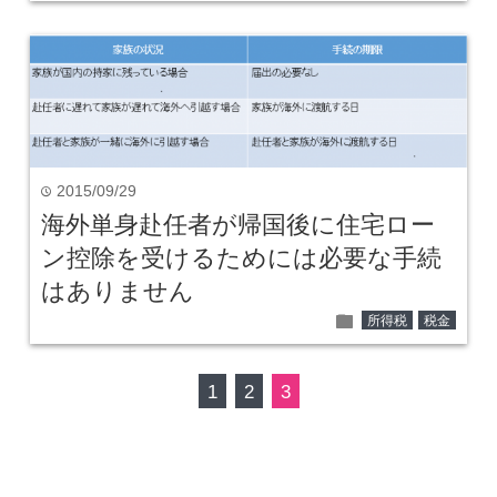
2015/09/29
time
海外単身赴任者が帰国後に住宅ロー
ン控除を受けるためには必要な手続
はありません
folder
所得税
税金
1
2
3