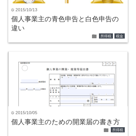
2015/10/13
time
個人事業主の青色申告と白色申告の
違い
folder
所得税
税金
2015/10/05
time
個人事業主のための開業届の書き方
folder
所得税