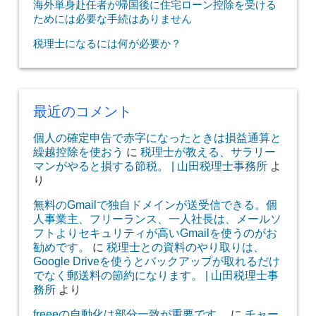
海外単身赴任者が帰国後に住宅ローン控除を受ける
ためには必要な手続はありません
税理士になるには何が必要か？
最近のコメント
個人の確定申告で赤字になったときは損益通算と
繰越控除を使おう
に
税理士が教える、サラリー
マンがやると損する節税。 | 山田税理士事務所
よ
り
無料のGmailで独自ドメインが送受信できる。個
人事業主、フリーランス、一人社長は、メールソ
フトよりセキュリティが高いGmailを使うのがお
勧めです。
に
税理士との資料のやり取りは、
Google Driveを使うとバックアップが取れるだけ
でなく郵送料の節約になります。 | 山田税理士事
務所
より
freeeの自動化は部分一致が重要です。
に
チャー