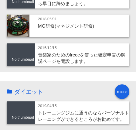
No thumbnail
ら早目に辞めましょう。
2018/05/01
MG研修(マネジメント研修)
2015/12/15
音楽家のためのfreeeを使った確定申告の解
No thumbnail
説ページを開設します。
ダイエット
more
2019/04/15
トレーニングジムに通うのならパーソナルト
No thumbnail
レーニングができるところがお勧めです。