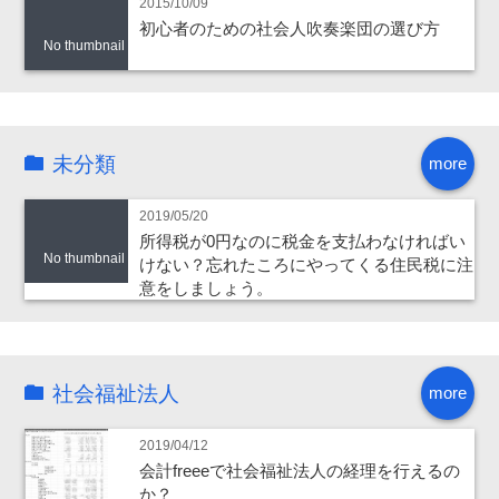
2015/10/09
初心者のための社会人吹奏楽団の選び方
No thumbnail
未分類
more
2019/05/20
所得税が0円なのに税金を支払わなければい
No thumbnail
けない？忘れたころにやってくる住民税に注
意をしましょう。
社会福祉法人
more
2019/04/12
会計freeeで社会福祉法人の経理を行えるの
か？