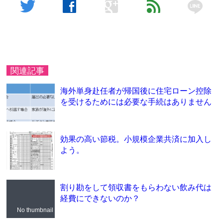
line
twitter
facebook
google
feed
関連記事
海外単身赴任者が帰国後に住宅ローン控除
を受けるためには必要な手続はありません
効果の高い節税。小規模企業共済に加入し
よう。
割り勘をして領収書をもらわない飲み代は
経費にできないのか？
No thumbnail