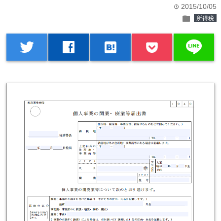
2015/10/05
time
folder
所得税
line
twitter
facebook
hatenabookmark