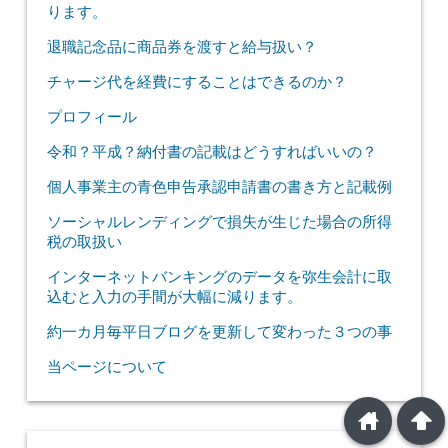
ります。
退職記念品に商品券を渡すと給与扱い？
チャージ代を経費にすることはできるのか？
プロフィール
令和？平成？納付書の記載はどうすればいいの？
個人事業主の青色申告承認申請書の書き方と記載例
ソーシャルレンディングで損失が生じた場合の所得
税の取扱い
インターネットバンキングのデータを弥生会計に取
込むと入力の手間が大幅に減ります。
約一カ月毎平日ブログを更新して変わった３つの事
当ページについて
home
arrowup