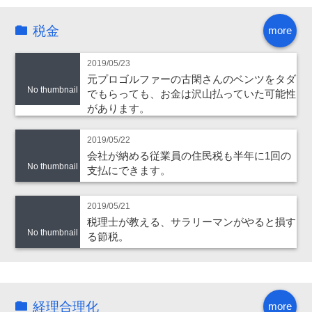
税金
more
2019/05/23
元プロゴルファーの古閑さんのベンツをタダ
No thumbnail
でもらっても、お金は沢山払っていた可能性
があります。
2019/05/22
会社が納める従業員の住民税も半年に1回の
No thumbnail
支払にできます。
2019/05/21
税理士が教える、サラリーマンがやると損す
No thumbnail
る節税。
経理合理化
more