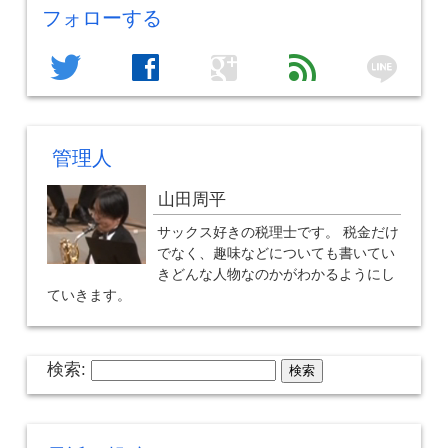
フォローする
line
twitter
facebook
google
feed
管理人
山田周平
サックス好きの税理士です。 税金だけ
でなく、趣味などについても書いてい
きどんな人物なのかがわかるようにし
ていきます。
検索: