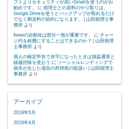
フトよりセキュリティが高いGmailを使うのがお
勧めです。
に
税理士との資料のやり取りは、
Google Driveを使うとバックアップが取れるだけ
でなく郵送料の節約になります。 | 山田税理士事
務所
より
freeeの自動化は部分一致が重要です。
に
チャー
ジ代を経費にすることはできるのか？ | 山田税理
士事務所
より
個人の確定申告で赤字になったときは損益通算と
繰越控除を使おう
に
ソーシャルレンディングで
損失が生じた場合の所得税の取扱い | 山田税理士
事務所
より
アーカイブ
2019年5月
2019年4月