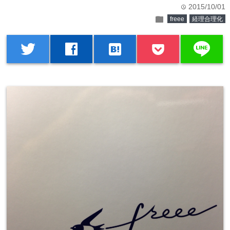
2015/10/01
time
folder
freee
経理合理化
line
twitter
facebook
hatenabookmark