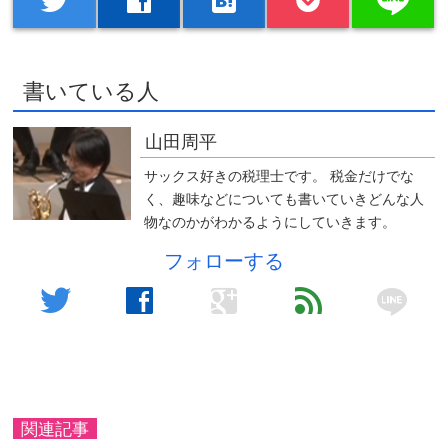
twitter
facebook
hatenabookmark
書いている人
山田周平
サックス好きの税理士です。 税金だけでな
く、趣味などについても書いていきどんな人
物なのかがわかるようにしていきます。
フォローする
line
twitter
facebook
google
feed
関連記事