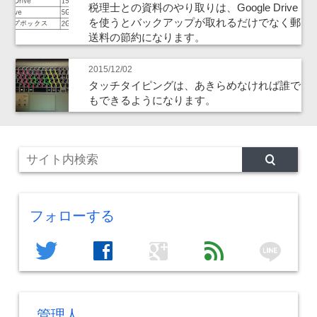
税理士との資料のやり取りは、Google Drive
を使うとバックアップが取れるだけでなく郵
送料の節約になります。
2015/12/02
タッチタイピングは、あきらめなければ誰で
もできるようになります。
フォローする
line
twitter
facebook
google
feed
管理人