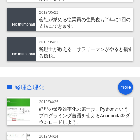
2019/05/22
会社が納める従業員の住民税も半年に1回の
No thumbnail
支払にできます。
2019/05/21
税理士が教える、サラリーマンがやると損す
No thumbnail
る節税。
経理合理化
more
2019/04/25
経理の業務効率化の第一歩。Pythonという
プログラミング言語を使えるAnacondaをダ
ウンロードしよう。
2019/04/24