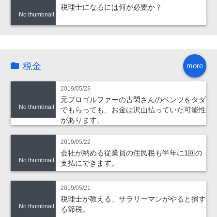
税理士になるには何が必要か？
No thumbnail
税金
more
2019/05/23
元プロゴルファーの古閑さんのベンツをタダ
No thumbnail
でもらっても、お金は沢山払っていた可能性
があります。
2019/05/22
会社が納める従業員の住民税も半年に1回の
No thumbnail
支払にできます。
2019/05/21
税理士が教える、サラリーマンがやると損す
No thumbnail
る節税。