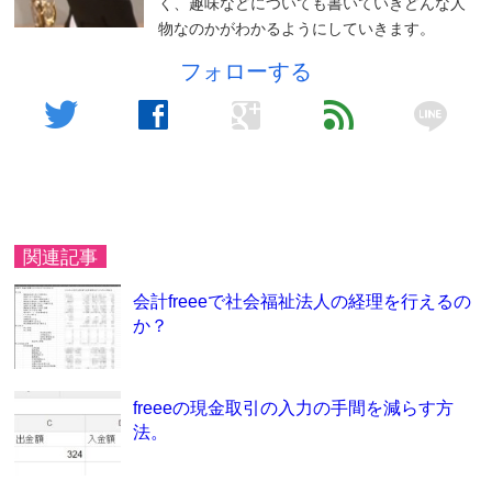
く、趣味などについても書いていきどんな人
物なのかがわかるようにしていきます。
フォローする
line
twitter
facebook
google
feed
関連記事
会計freeeで社会福祉法人の経理を行えるの
か？
freeeの現金取引の入力の手間を減らす方
法。