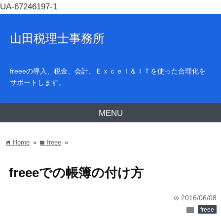
UA-67246197-1
山田税理士事務所
freeeの導入、税金、会計、Ｅｘｃｅｌ＆ＩＴを使った合理化を
サポートします。
MENU
Home
»
freee
»
home
folder
freeeでの帳簿の付け方
2016/06/08
time
folder
freee