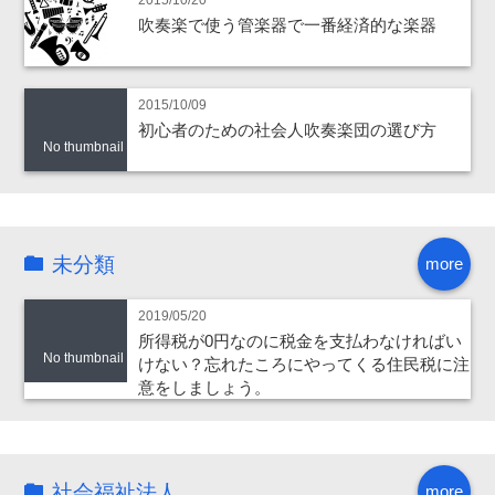
吹奏楽で使う管楽器で一番経済的な楽器
2015/10/09
初心者のための社会人吹奏楽団の選び方
No thumbnail
未分類
more
2019/05/20
所得税が0円なのに税金を支払わなければい
No thumbnail
けない？忘れたころにやってくる住民税に注
意をしましょう。
社会福祉法人
more