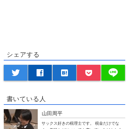
シェアする
line
twitter
facebook
hatenabookmark
書いている人
山田周平
サックス好きの税理士です。 税金だけでな