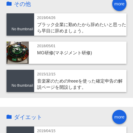
その他
more
2019/04/26
ブラック企業に勤めたから辞めたいと思った
No thumbnail
ら早目に辞めましょう。
2018/05/01
MG研修(マネジメント研修)
2015/12/15
音楽家のためのfreeeを使った確定申告の解
No thumbnail
説ページを開設します。
ダイエット
more
2019/04/15