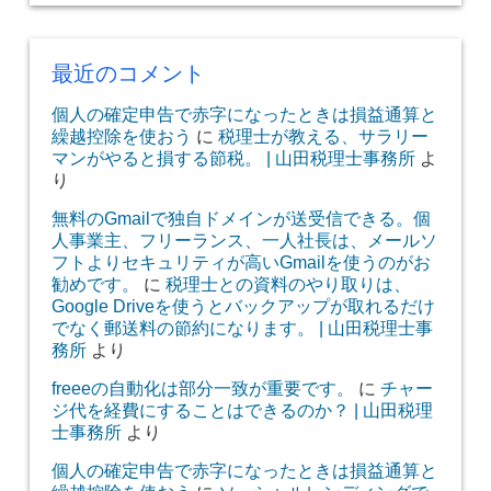
最近のコメント
個人の確定申告で赤字になったときは損益通算と
繰越控除を使おう
に
税理士が教える、サラリー
マンがやると損する節税。 | 山田税理士事務所
よ
り
無料のGmailで独自ドメインが送受信できる。個
人事業主、フリーランス、一人社長は、メールソ
フトよりセキュリティが高いGmailを使うのがお
勧めです。
に
税理士との資料のやり取りは、
Google Driveを使うとバックアップが取れるだけ
でなく郵送料の節約になります。 | 山田税理士事
務所
より
freeeの自動化は部分一致が重要です。
に
チャー
ジ代を経費にすることはできるのか？ | 山田税理
士事務所
より
個人の確定申告で赤字になったときは損益通算と