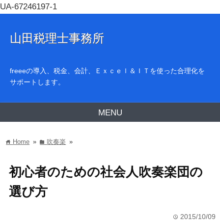
UA-67246197-1
山田税理士事務所
freeeの導入、税金、会計、Ｅｘｃｅｌ＆ＩＴを使った合理化を
サポートします。
MENU
Home
»
吹奏楽
»
home
folder
初心者のための社会人吹奏楽団の
選び方
2015/10/09
time