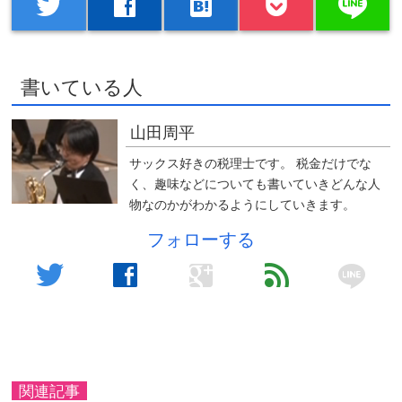
line
twitter
facebook
hatenabookmark
書いている人
山田周平
サックス好きの税理士です。 税金だけでな
く、趣味などについても書いていきどんな人
物なのかがわかるようにしていきます。
フォローする
line
twitter
facebook
google
feed
関連記事