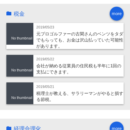
税金
more
2019/05/23
元プロゴルファーの古閑さんのベンツをタダ
No thumbnail
でもらっても、お金は沢山払っていた可能性
があります。
2019/05/22
会社が納める従業員の住民税も半年に1回の
No thumbnail
支払にできます。
2019/05/21
税理士が教える、サラリーマンがやると損す
No thumbnail
る節税。
経理合理化
more