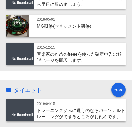
No thumbnail
ら早目に辞めましょう。
2018/05/01
MG研修(マネジメント研修)
2015/12/15
音楽家のためのfreeeを使った確定申告の解
No thumbnail
説ページを開設します。
ダイエット
more
2019/04/15
トレーニングジムに通うのならパーソナルト
No thumbnail
レーニングができるところがお勧めです。