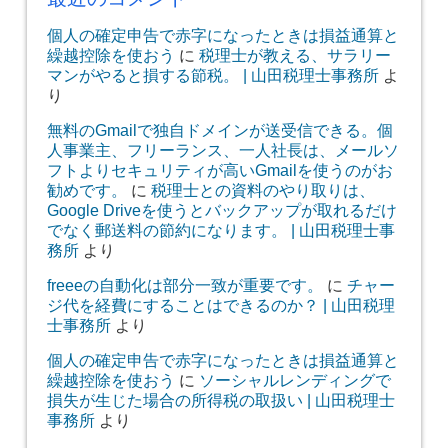
個人の確定申告で赤字になったときは損益通算と
繰越控除を使おう
に
税理士が教える、サラリー
マンがやると損する節税。 | 山田税理士事務所
よ
り
無料のGmailで独自ドメインが送受信できる。個
人事業主、フリーランス、一人社長は、メールソ
フトよりセキュリティが高いGmailを使うのがお
勧めです。
に
税理士との資料のやり取りは、
Google Driveを使うとバックアップが取れるだけ
でなく郵送料の節約になります。 | 山田税理士事
務所
より
freeeの自動化は部分一致が重要です。
に
チャー
ジ代を経費にすることはできるのか？ | 山田税理
士事務所
より
個人の確定申告で赤字になったときは損益通算と
繰越控除を使おう
に
ソーシャルレンディングで
損失が生じた場合の所得税の取扱い | 山田税理士
事務所
より