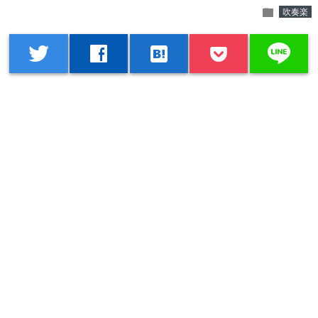
folder
吹奏楽
line
twitter
facebook
hatenabookmark