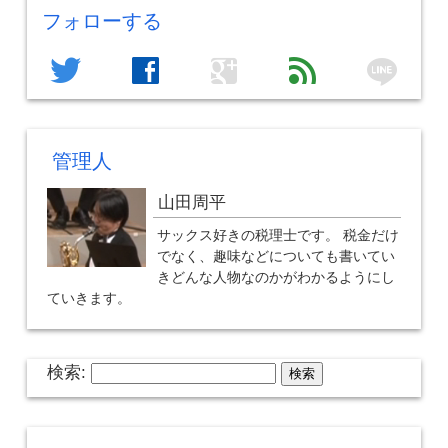
フォローする
line
twitter
facebook
google
feed
管理人
山田周平
サックス好きの税理士です。 税金だけ
でなく、趣味などについても書いてい
きどんな人物なのかがわかるようにし
ていきます。
検索: