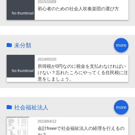
2015/10/09
初心者のための社会人吹奏楽団の選び方
No thumbnail
未分類
more
2019/05/20
所得税が0円なのに税金を支払わなければい
No thumbnail
けない？忘れたころにやってくる住民税に注
意をしましょう。
社会福祉法人
more
2019/04/12
会計freeeで社会福祉法人の経理を行えるの
か？