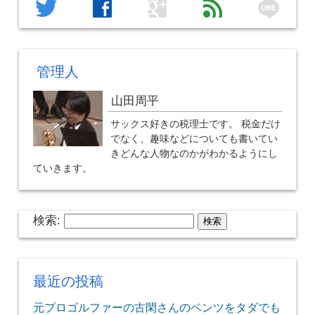
line
twitter
facebook
google
feed
管理人
山田周平
サックス好きの税理士です。 税金だけ
でなく、趣味などについても書いてい
きどんな人物なのかがわかるようにし
ていきます。
検索:
最近の投稿
元プロゴルファーの古閑さんのベンツをタダでも