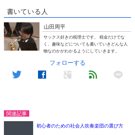
書いている人
山田周平
サックス好きの税理士です。 税金だけでな
く、趣味などについても書いていきどんな人
物なのかがわかるようにしていきます。
フォローする
line
twitter
facebook
google
feed
関連記事
初心者のための社会人吹奏楽団の選び方