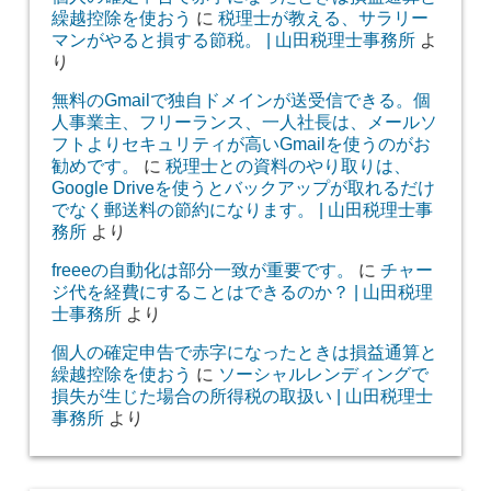
繰越控除を使おう
に
税理士が教える、サラリー
マンがやると損する節税。 | 山田税理士事務所
よ
り
無料のGmailで独自ドメインが送受信できる。個
人事業主、フリーランス、一人社長は、メールソ
フトよりセキュリティが高いGmailを使うのがお
勧めです。
に
税理士との資料のやり取りは、
Google Driveを使うとバックアップが取れるだけ
でなく郵送料の節約になります。 | 山田税理士事
務所
より
freeeの自動化は部分一致が重要です。
に
チャー
ジ代を経費にすることはできるのか？ | 山田税理
士事務所
より
個人の確定申告で赤字になったときは損益通算と
繰越控除を使おう
に
ソーシャルレンディングで
損失が生じた場合の所得税の取扱い | 山田税理士
事務所
より