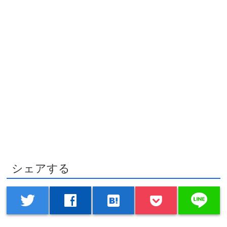
シェアする
line
twitter
facebook
hatenabookmark