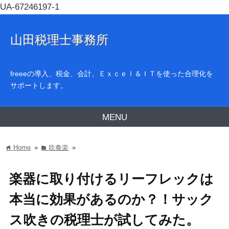
UA-67246197-1
山田税理士事務所
freeeの導入、税金、会計、Ｅｘｃｅｌ＆ＩＴを使った合理化を
サポートします。
MENU
Home
»
吹奏楽
»
home
folder
楽器に取り付けるリーフレックは
本当に効果があるのか？！サック
ス吹きの税理士が試してみた。