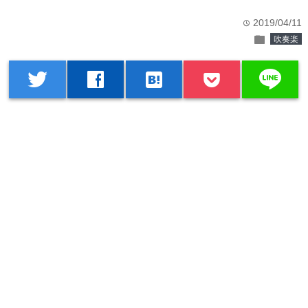
2019/04/11
time
folder
吹奏楽
line
twitter
facebook
hatenabookmark