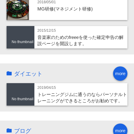
2018/05/01
MG研修(マネジメント研修)
2015/12/15
音楽家のためのfreeeを使った確定申告の解
No thumbnail
説ページを開設します。
ダイエット
more
2019/04/15
トレーニングジムに通うのならパーソナルト
No thumbnail
レーニングができるところがお勧めです。
ブログ
more