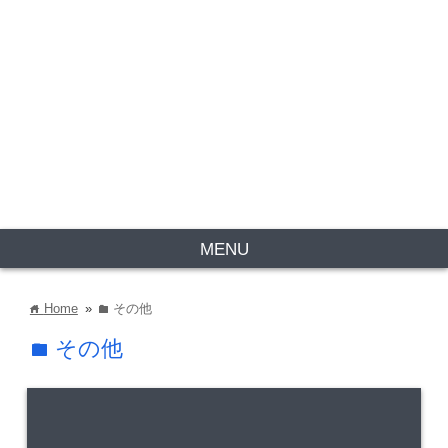
MENU
Home
»
その他
home
folder
その他
folder