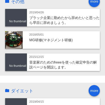
その他
more
2019/04/26
ブラック企業に勤めたから辞めたいと思った
No thumbnail
ら早目に辞めましょう。
2018/05/01
MG研修(マネジメント研修)
2015/12/15
音楽家のためのfreeeを使った確定申告の解
No thumbnail
説ページを開設します。
ダイエット
more
2019/04/15