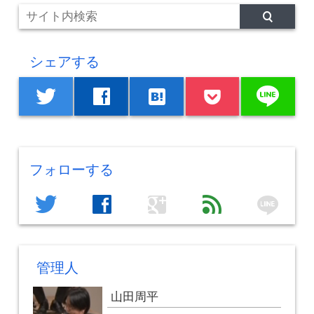
シェアする
line
twitter
facebook
hatenabookmark
フォローする
line
twitter
facebook
google
feed
管理人
山田周平