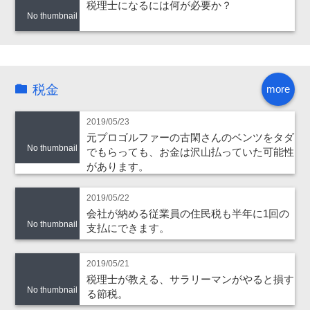
税理士になるには何が必要か？
No thumbnail
税金
more
2019/05/23
元プロゴルファーの古閑さんのベンツをタダ
No thumbnail
でもらっても、お金は沢山払っていた可能性
があります。
2019/05/22
会社が納める従業員の住民税も半年に1回の
No thumbnail
支払にできます。
2019/05/21
税理士が教える、サラリーマンがやると損す
No thumbnail
る節税。