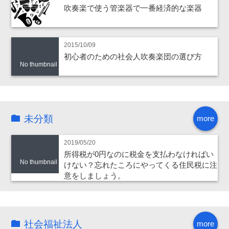
吹奏楽で使う管楽器で一番経済的な楽器
2015/10/09
初心者のための社会人吹奏楽団の選び方
No thumbnail
未分類
more
2019/05/20
所得税が0円なのに税金を支払わなければい
No thumbnail
けない？忘れたころにやってくる住民税に注
意をしましょう。
社会福祉法人
more