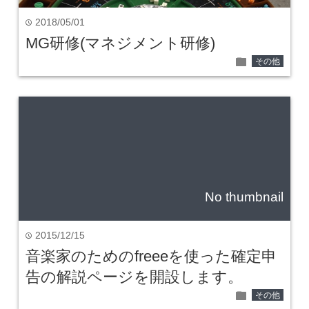
2018/05/01
time
MG研修(マネジメント研修)
folder
その他
No thumbnail
2015/12/15
time
音楽家のためのfreeeを使った確定申
告の解説ページを開設します。
folder
その他