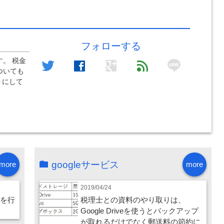
フォローする
line
。 税金
twitter
facebook
google
feed
ついても
うにして
googleサービス
more
more
2019/04/24
理を行
税理士との資料のやり取りは、
Google Driveを使うとバックアップ
が取れるだけでなく郵送料の節約に