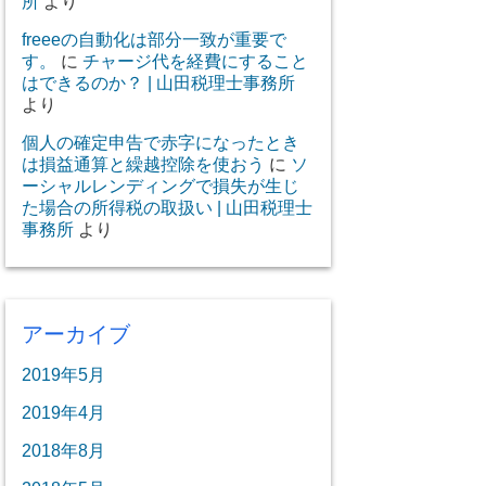
所
より
freeeの自動化は部分一致が重要で
す。
に
チャージ代を経費にすること
はできるのか？ | 山田税理士事務所
より
個人の確定申告で赤字になったとき
は損益通算と繰越控除を使おう
に
ソ
ーシャルレンディングで損失が生じ
た場合の所得税の取扱い | 山田税理士
事務所
より
アーカイブ
2019年5月
2019年4月
2018年8月