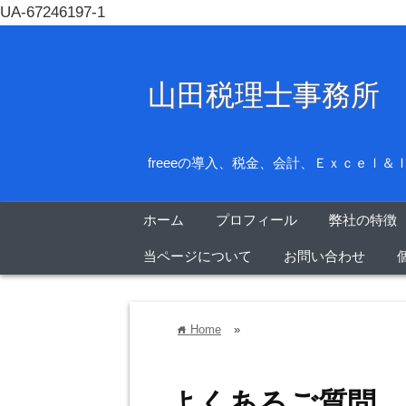
UA-67246197-1
山田税理士事務所
freeeの導入、税金、会計、Ｅｘｃｅｌ
ホーム
プロフィール
弊社の特徴
当ページについて
お問い合わせ
Home
»
home
よくあるご質問